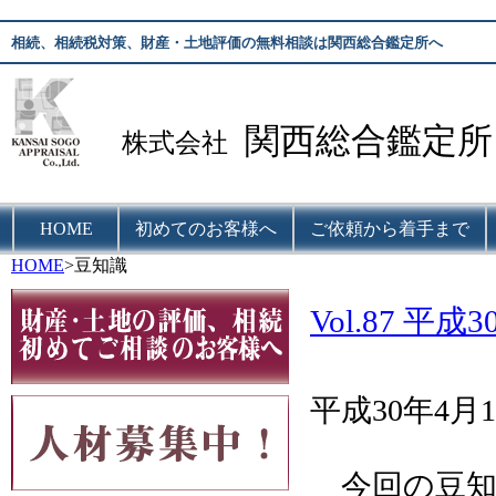
相続、相続税対策、財産・土地評価の無料相談は関西総合鑑定所へ
関西総合鑑定所
株式会社
HOME
初めてのお客様へ
ご依頼から着手まで
HOME
>豆知識
Vol.87 
平成30年4月1
今回の豆知