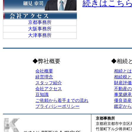
続きはこち
京都事務所
大阪事務所
大津事務所
◆弊社概要
◆相続
会社概要
相続とは
経営理念
相続税と
スタッフ紹介
財産評価
会社アクセス
不動産の
豆知識
事業継承
ご依頼から着手までの流れ
優良資産
プライバシーポリシー
鑑定から
京都事務所
京都府京都市中京区
竹屋町下ル少将井町23