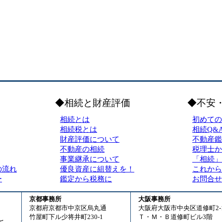
◆相続と財産評価
◆不安
相続とは
初めての
相続税とは
相続Q&
財産評価について
不動産鑑
不動産の相続
税理士か
事業継承について
「相続」
の流れ
優良資産に組替えを！
これから
ー
鑑定から税務に
お問合せ
京都事務所
大阪事務所
京都府京都市中京区烏丸通
大阪府大阪市中央区道修町2-1
竹屋町下ル少将井町230-1
Ｔ・Ｍ・Ｂ道修町ビル3階