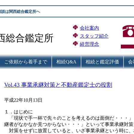
相談は関西総合鑑定所へ
会社案内
西総合鑑定所
スタッフ紹介
経営理念
ご依頼から着手まで
相続Q&A
相続と鑑定評価
会
Vol.43 事業承継対策と不動産鑑定士の役割
平成22年10月13日
１．はじめに
「現状で手一杯で先々のことを考えるのは面倒だ・・・」
継者がなかなか見つからない・・・」といって事業承継対策
対策をせずに放置していると、いざ事業承継という時に、