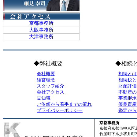
京都事務所
大阪事務所
大津事務所
◆弊社概要
◆相続
会社概要
相続とは
経営理念
相続税と
スタッフ紹介
財産評価
会社アクセス
不動産の
豆知識
事業継承
ご依頼から着手までの流れ
優良資産
プライバシーポリシー
鑑定から
京都事務所
京都府京都市中京区
竹屋町下ル少将井町23