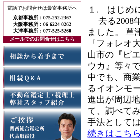
１. はじめ
電話でお問合せは最寄事務所へ
京都事務所：075-252-2367
去る2008
大阪事務所：06-6224-0262
ました。 草
大津事務所：077-525-5260
メールでのお問合せはこちら
『フォレオ
山市の『ピ
ウカ』等々で
中でも、商業
るイオンモ
進出が周辺
て、調べて
手法として
続きはこち