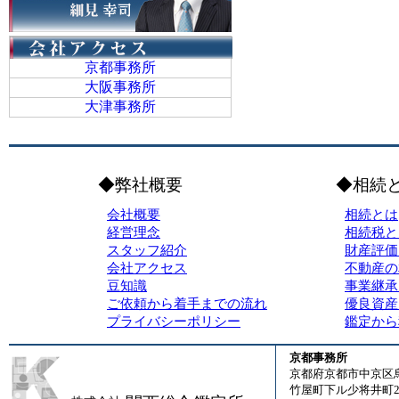
京都事務所
大阪事務所
大津事務所
◆弊社概要
◆相続
会社概要
相続とは
経営理念
相続税と
スタッフ紹介
財産評価
会社アクセス
不動産の
豆知識
事業継承
ご依頼から着手までの流れ
優良資産
プライバシーポリシー
鑑定から
京都事務所
京都府京都市中京区
竹屋町下ル少将井町23