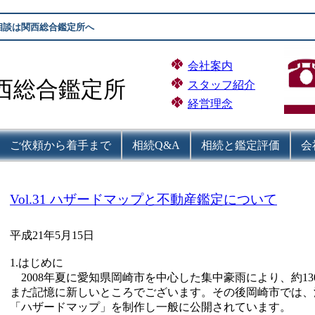
相談は関西総合鑑定所へ
会社案内
西総合鑑定所
スタッフ紹介
経営理念
ご依頼から着手まで
相続Q&A
相続と鑑定評価
会
Vol.31 ハザードマップと不動産鑑定について
平成21年5月15日
1.はじめに
2008年夏に愛知県岡崎市を中心した集中豪雨により、約13
まだ記憶に新しいところでございます。その後岡崎市では、
「ハザードマップ」を制作し一般に公開されています。