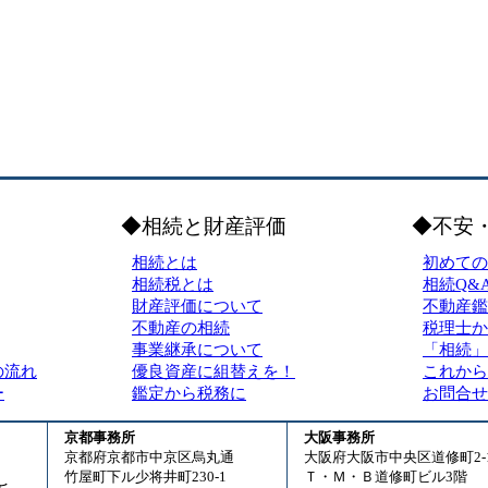
◆相続と財産評価
◆不安
相続とは
初めての
相続税とは
相続Q&
財産評価について
不動産鑑
不動産の相続
税理士か
事業継承について
「相続」
の流れ
優良資産に組替えを！
これから
ー
鑑定から税務に
お問合せ
京都事務所
大阪事務所
京都府京都市中京区烏丸通
大阪府大阪市中央区道修町2-1
竹屋町下ル少将井町230-1
Ｔ・Ｍ・Ｂ道修町ビル3階