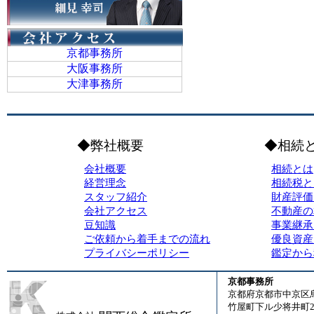
京都事務所
大阪事務所
大津事務所
◆弊社概要
◆相続
会社概要
相続とは
経営理念
相続税と
スタッフ紹介
財産評価
会社アクセス
不動産の
豆知識
事業継承
ご依頼から着手までの流れ
優良資産
プライバシーポリシー
鑑定から
京都事務所
京都府京都市中京区
竹屋町下ル少将井町23