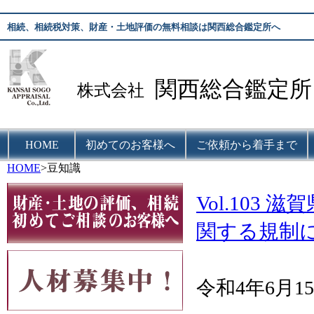
相続、相続税対策、財産・土地評価の無料相談は関西総合鑑定所へ
関西総合鑑定所
株式会社
HOME
初めてのお客様へ
ご依頼から着手まで
HOME
>豆知識
Vol.10
関する規制
令和4年6月1